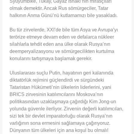
Syuyumbike, Tukay, Gayaz Ishaki’nin mirasçıları
olmak demektir. Ancak Rus sömürgeciler, Tatar
halkının Anma Günü’nü kutlamamızı bile yasakladı.
Bu tür zirvelerde, XXI’de bile tüm Asya ve Avrupa’yı
terörize etmeye devam eden ve defalarca nükleer
silahlarla tehdit eden ana ülke olarak Rusya’nın
deemperyalizasyonu ve sömürgecilikten kurtulma
konularını tartışmaya başlamak gerekir.
Uluslararası suçlu Putin, hayatının geri kalanında
diktatörlük rejimini güçlendirdi ve sürgündeki
Tataristan Hükümeti’nin ülkelerin liderlerini, yani
BRICS zirvesinin katılımcılarını Moskova’nın
politikasından uzaklaşmaya çağırdığı Kim Jong-un
yolunda güvenle ilerliyor. Zirvenin değerli katılımcıları,
sizi tek bir devlet imparatorluğu olarak Rusya’nın
varlığının sona ermesini sağlamaya çağırıyoruz.
Dünyanın tüm ülkeleri için ana koşul bu olmalı!