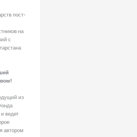
рств пост-
стников на
кий с
атарстана
ашей
твом!
ведущий из
Фонда
 и ведет
орое
ся автором