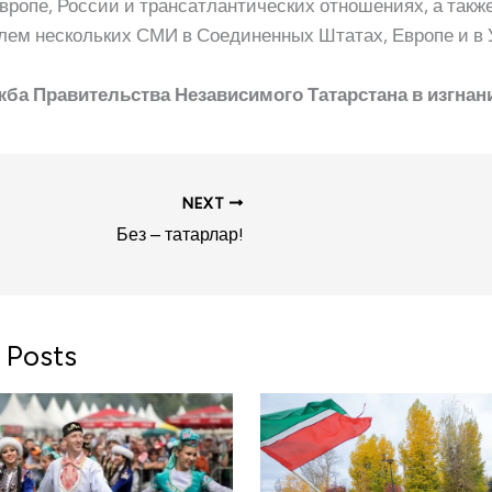
Европе, России и трансатлантических отношениях, а такж
лем нескольких СМИ в Соединенных Штатах, Европе и в 
ба Правительства Независимого Татарстана в изгнан
NEXT
Без – татарлар!
 Posts