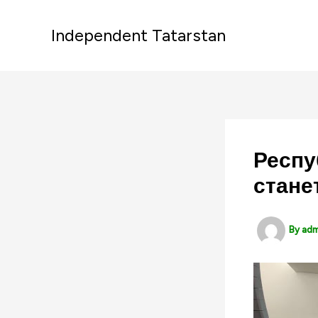
Skip
to
Independent Tatarstan
content
Респу
стане
By
ad