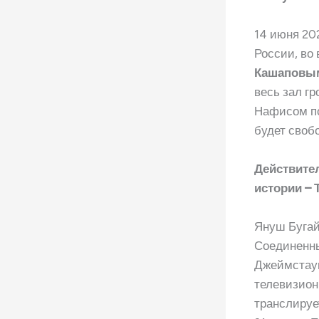
14 июня 20
России, во
Кашаповы
весь зал г
Нафисом по
будет своб
Действител
истории – 
Януш Бугай
Соединенны
Джеймстаун
телевизионн
транслируе