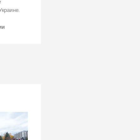
е
Украине.
ии