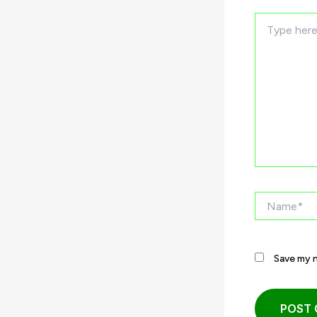
Type
here..
Name*
Save my n