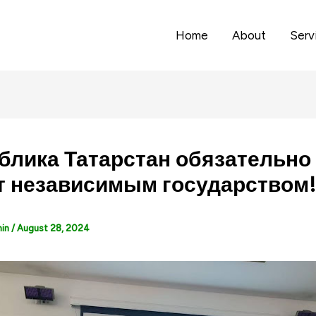
Home
About
Serv
блика Татарстан обязательно
т независимым государством!
min
/
August 28, 2024