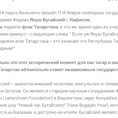
24 года в Вильнюсе прошёл 11-й Форум свободных госуда
 время Форума
Януш Бугайский
с
Нафисом
м
подняли
флаг Татарстана
, в это же время один из уча
ромко крикнул – следующие слова: ” Если уж Януш Бугайс
дняли влаг Татарстана – это означает что Республика Т
одным!”
ьно это этот исторический момент для нас татар в н
Татарстан обязательно станет независимым государс
ский – аналитик внешней политики, консультант и теле
х Штатов. Он является старшим научным сотрудником 
 (Jamestown Foundation) в Вашингтоне, округ Колумбия,
ое шоу “Новый час Бугайского” (New Bugajski Hour), кот
тся на Балканах и доступно на ютюбе. Бугайский являет