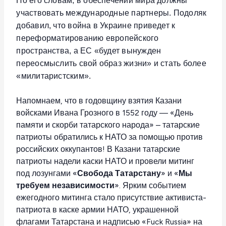
По его словам, в обеспечении мира должны
участвовать международные партнеры. Подоляк
добавил, что война в Украине приведет к
переформатированию европейского
пространства, а ЕС «будет вынужден
переосмыслить свой образ жизни» и стать более
«милитаристским».
Напомнаем, что в годовщину взятия Казани
войсками Ивана Грозного в 1552 году — «День
памяти и скорби татарского народа» – татарские
патриоты обратились к НАТО за помощью против
российских оккупантов! В Казани татарские
патриоты надели каски НАТО и провели митинг
под лозунгами «
Свобода Татарстану
» и «
Мы
требуем независимости
». Ярким событием
ежегодного митинга стало присутствие активиста-
патриота в каске армии НАТО, украшенной
флагами Татарстана и надписью «Fuck Russia» на