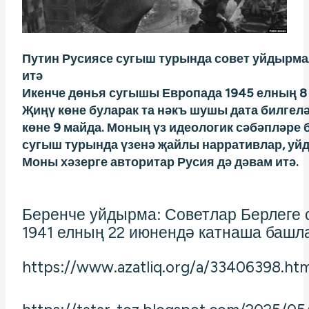
Путин Русиясе сугыш турында совет уйдырм
итә
Икенче дөнья сугышы Европада 1945 елның 8
Җиңү көне буларак та нәкъ шушы дата билгел
көне 9 майда. Моның үз идеологик сәбәпләре 
сугыш турында үзенә җайлы нарративлар, уй
Моны хәзерге авторитар Русия дә дәвам итә.
Беренче уйдырма: Советлар Берлеге 
1941 елның 22 июнендә катнаша баш
https://www.azatliq.org/a/33406398.htm