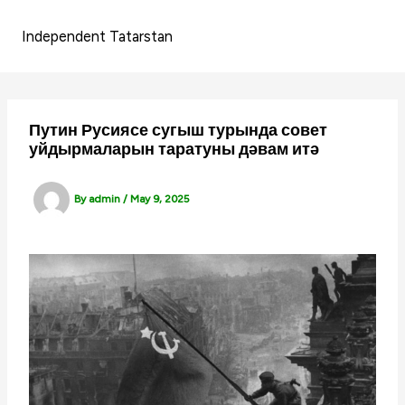
Skip
to
Independent Tatarstan
content
Путин Русиясе сугыш турында совет
уйдырмаларын таратуны дәвам итә
By
admin
/
May 9, 2025