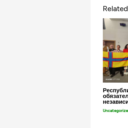
Related
Республи
обязател
независ
Uncategoriz