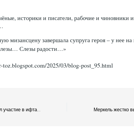
чёные, историки и писатели, рабочие и чиновники и
…
ую мизансцену завершала супруга героя – у нее на 
слезы… Слезы радости…»
tar-toz.blogspot.com/2025/03/blog-post_95.html
Зеленский принял участие в ифтаре вместе с турецкими министрами и солдатами ВСУ