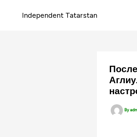
Skip
to
Independent Tatarstan
content
После
Аглиу
настр
By
ad