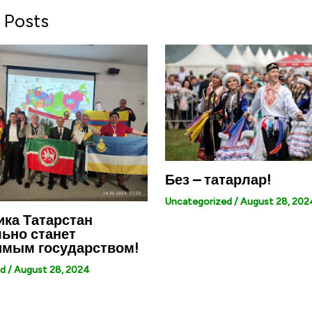
 Posts
Без – татарлар!
Uncategorized
/
August 28, 202
ка Татарстан
ьно станет
имым государством!
ed
/
August 28, 2024