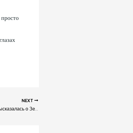
 просто
глазах
NEXT
Меркель жестко высказалась о Зеленском