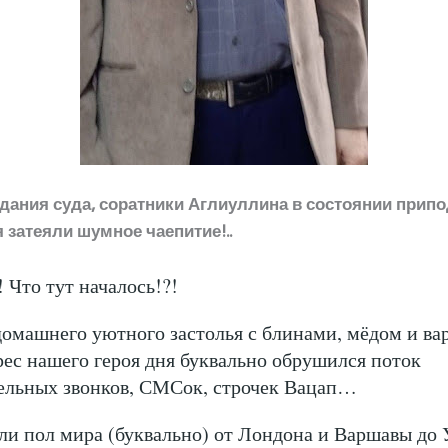
дания суда, соратники Аглиуллина в состоянии прип
 затеяли шумное чаепитие!..
 Что тут началось!?!
домашнего уютного застолья с блинами, мёдом и ва
дрес нашего героя дня буквально обрушился поток
ельных звонков, СМСок, строчек Вацап…
ли пол мира (буквально) от Лондона и Варшавы до 