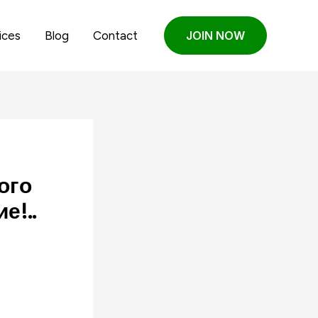
ices
Blog
Contact
JOIN NOW
ого
е!..