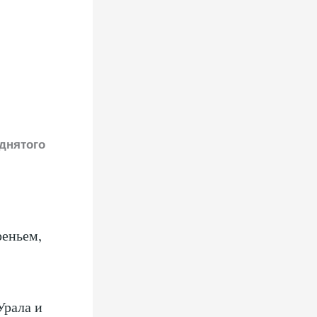
однятого
реньем,
Урала и