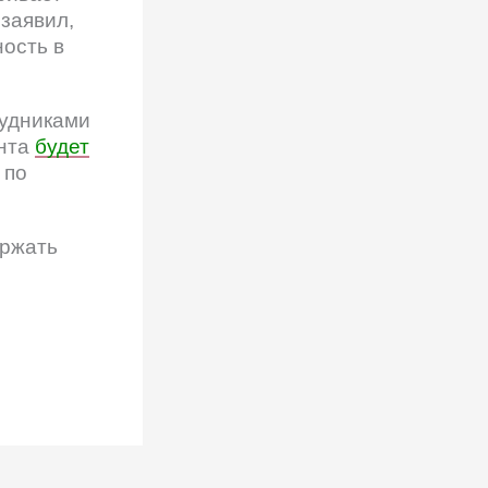
заявил,
ность в
рудниками
онта
будет
 по
ержать