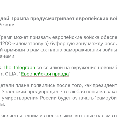
идей Трампа предусматривает европейские во
 зоне
рамп может призвать европейские войска обесп
(1200-километровую) буферную зону между росс
ой армиями в рамках плана замораживания войн
анами.
:
The Telegraph
со ссылкой на окружение новоиз
а США, “
Европейская правда
“
етали плана появились после того, как президен
Зеленский предупредил, что любая попытка зак
 умиротворения России будет означать “самоуби
ы.
 является одним из нескольких, которые рассмат