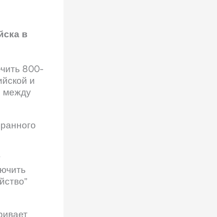
йска в
ечить 800-
ийской и
ы между
бранного
т
лючить
йство”
ривает