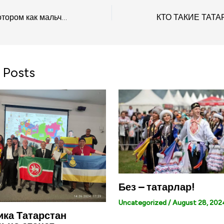
Видеоролик на котором как мальчик становятся “православным”, и таким образом татары став манкуртами, предают свою нацию, историю, веру и своих предков.
 Posts
Без – татарлар!
Uncategorized
/
August 28, 202
ка Татарстан