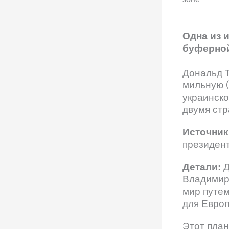
Одна из 
буферной
Дональд Т
мильную 
украинск
двумя стр
Источник
президент
Детали:
Д
Владимир 
мир путем
для Европ
Этот план