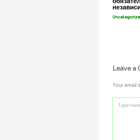
обязател
независ
Uncategoriz
Leave a
Your email 
Type
here..