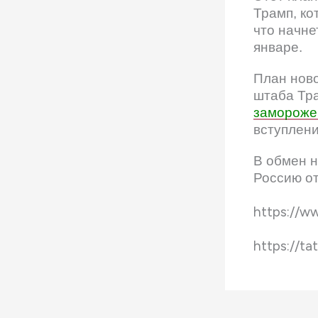
Трамп, ко
что начне
январе.
План нов
штаба Тр
замороже
вступлени
В обмен н
Россию о
https://w
https://ta