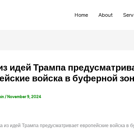
Home
About
Serv
из идей Трампа предусматрив
ейские войска в буферной зо
min
/
November 9, 2024