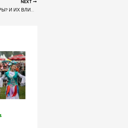
NEXT
КТО ТАКИЕ ТАТАРЫ? И ИХ ВЛИЯНИЕ НА МИРОВУЮ ПОЛИТИКУ? АБДУЛЛА ТЮРЕР ЙЕНЕР. TATARLAR KİM? VE DÜNYA SİYASESİNE ETKİSİ NASIL OLDU?
4