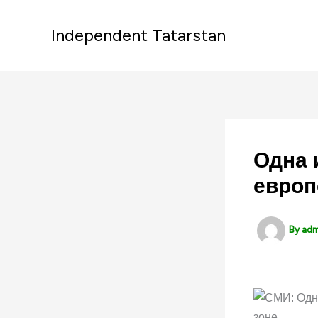
Skip
to
Independent Tatarstan
content
Одна 
европ
By
ad