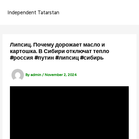
Skip
to
Independent Tatarstan
content
Липсиц. Почему дорожает масло и
картошка. В Сибири отключат тепло
#россия #путин #липсиц #сибирь
By
admin
/
November 2, 2024