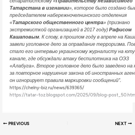
сепаратистскому «
Правительству независимого
Татарстана в изгнании
», которое было создано б
председателем набережночелнинского отделения
«
Татарского общественного центра
» (признано
экстремисткой организацией в 2017 году)
Рафисом
Кашаповым
. К слову, в прошлом году в апреле на Ка
завели уголовное дело за оправдание терроризма. По
стало его интервью украинскому журналисту на юту
канале, где обсуждали атаку беспилотника на ОЭЗ
«Алабуга». Второе уголовное дело было заведено на 
за повторное нарушение закона об иностранных аген
он игнорирует правила маркировки сообщений”.
https://chelny-biz.ru/news/639365/
https://tatar-toz.blogspot.com/2025/09/blog-post_50.htm
PREVIOUS
NEXT