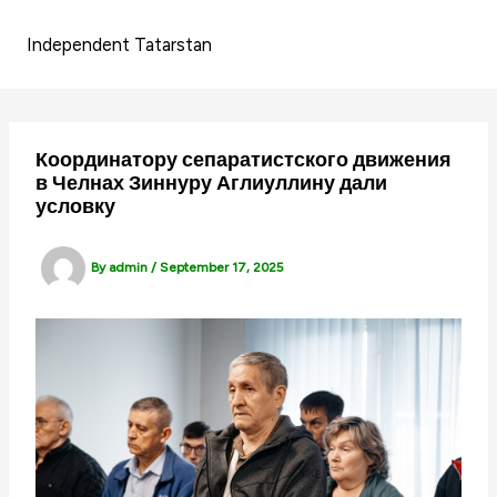
Skip
to
Independent Tatarstan
content
Координатору сепаратистского движения
в Челнах Зиннуру Аглиуллину дали
условку
By
admin
/
September 17, 2025