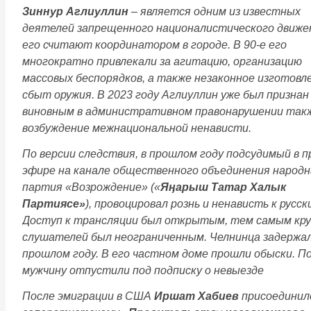
Зиннур Аглиуллин
– является одним из известных
деятелей запрещенного националистического движе
его считают координатором в городе. В 90-е его
многократно привлекали за агитацию, организацию
массовых беспорядков, а также незаконное изготовл
сбыт оружия. В 2023 году Аглиуллин уже был признан
виновным в административном правонарушении такж
возбуждение межнациональной ненависти.
По версии следствия, в прошлом году подсудимый в 
эфире на канале общественного объединения народ
партия «Возрождение» («
Яӊарыш Татар Халык
Партиясе»
), провоцировал рознь и ненависть к русск
Доступ к трансляции был открытым, тем самым кру
слушателей был неограниченным. Челнинца задержал
прошлом году. В его частном доме прошли обыски. П
мужчину отпустили под подписку о невыезде
После эмиграции в США
Иршат Хабиев
присоединил