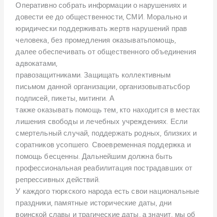
Оперативно собрать информации о нарушениях и
довести
ее до
общественности, СМИ. Морально и
юридически
поддерживать
жертв нарушений прав
человека, без промедления
оказывать
помощь,
далее
обеспечивать
от общественного объединения
адвокат
ами
,
правозащитник
ами
.
Защищать
коллективным
письмом данной организации,
организовывать
сбор
подписей, пикеты, митинги. А
также
оказывать
помощь тем, кто находится в местах
лишения свободы и лечебных учреждениях. Если
смертельный случай, поддержать родных, близких и
соратников усопшего. Своевременная поддержка и
помощь бесценны. Дальнейшим должна быть
профессиональная реабилитация пострадавших от
репрессивных действий.
У каждого тюркского народа есть свои национальные
праздни
ки
, памятные исторические даты, дни
воинской славы и трагические даты, а значит, мы об