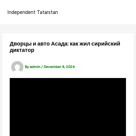
Skip
to
Independent Tatarstan
content
Дворцы и авто Асада: как жил сирийский
диктатор
By
admin
/
December 9, 2024