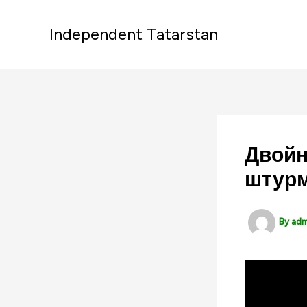
Skip
to
Independent Tatarstan
content
Двойн
штур
By
ad