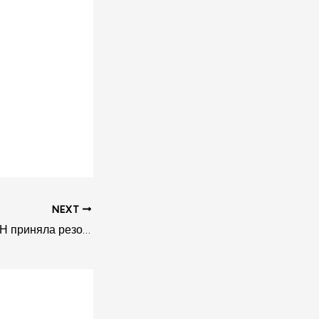
NEXT
Генассамблея ООН приняла резолюцию, осуждающую вторжение войск РФ в Украину. Против выступили Россия, Венгрия, Израиль, США. Вот как прошло голосование