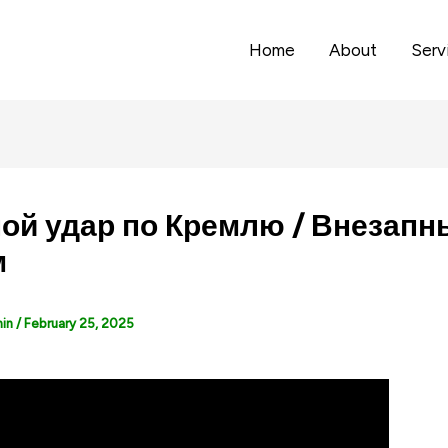
Home
About
Serv
ой удар по Кремлю / Внезапн
м
min
/
February 25, 2025