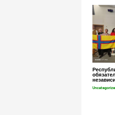
Республи
обязател
независ
Uncategoriz