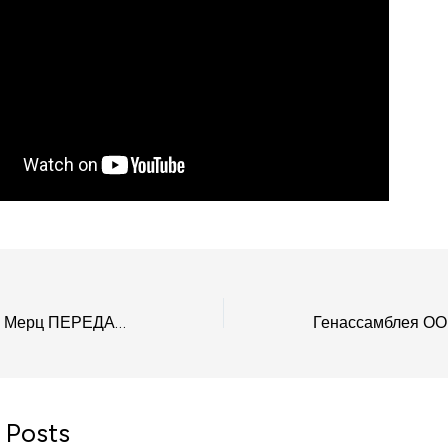
ТРАУР в Кремле! Мерц ПЕРЕДАСТ ракеты TAURUS Украине?! Путин в истерике. Все резко изменилось
 Posts