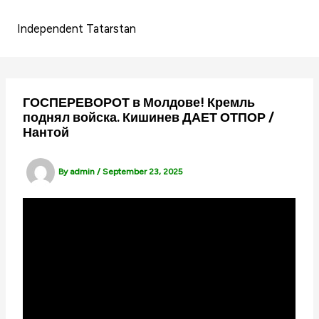
Skip
to
Independent Tatarstan
content
ГОСПЕРЕВОРОТ в Молдове! Кремль
поднял войска. Кишинев ДАЕТ ОТПОР /
Нантой
By
admin
/
September 23, 2025