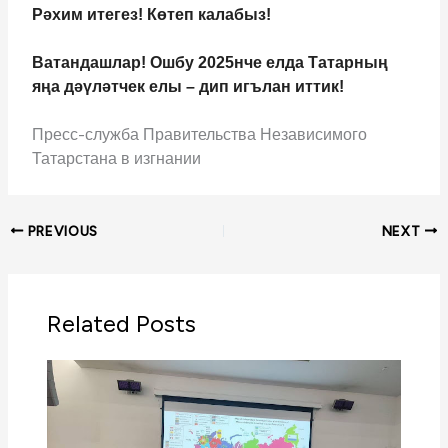
Рәхим итегез! Көтеп калабыз!
Ватандашлар! Ошбу 2025нче елда Татарның
яңа дәүләтчек елы – дип игълан иттик!
Пресс-служба Правительства Независимого
Татарстана в изгнании
PREVIOUS
NEXT
Related Posts