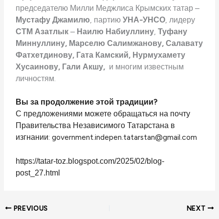
председателю Милли Меджлиса Крымских татар –
Мустафу Джамилю
, партию
УНА-УНСО
, лидеру
СТМ Азатлык
–
Наилю Набиуллину
,
Туфану
Миннуллину, Марселю Салимжанову, Салавату
Фатхетдинову, Гата Камский, Нурмухамету
Хусаинову, Гали Акшу,
и многим известным
личностям.
Вы за продолжение этой традиции?
С предложениями можете обращаться на почту
Правительства Независимого Татарстана в
изгнании: government.indepen.tatarstan@gmail.com
https://tatar-toz.blogspot.com/2025/02/blog-
post_27.html
PREVIOUS
NEXT