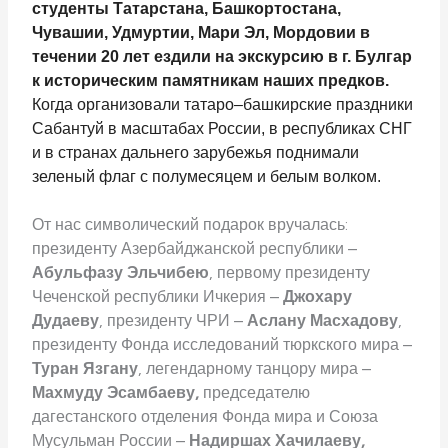
студенты Татарстана, Башкортостана,
Чувашии, Удмуртии, Мари Эл, Мордовии в
течении 20 лет ездили на экскурсию в г. Булгар
к историческим памятникам наших предков.
Когда организовали татаро–башкирские праздники
Сабантуй в масштабах России, в республиках СНГ
и в странах дальнего зарубежья поднимали
зеленый флаг с полумесяцем и белым волком.
От нас символический подарок вручалась:
президенту Азербайджанской республики –
Абульфазу Эльчибею
, первому президенту
Чеченской республики Ичкерия –
Джохару
Дудаеву
, президенту ЧРИ –
Аслану Масхадову
,
президенту Фонда исследований тюркского мира –
Туран Язгану
, легендарному танцору мира –
Махмуду Эсамбаеву,
председателю
дагестанского отделения Фонда мира и Союза
Мусульман России –
Надиршах Хачилаеву,